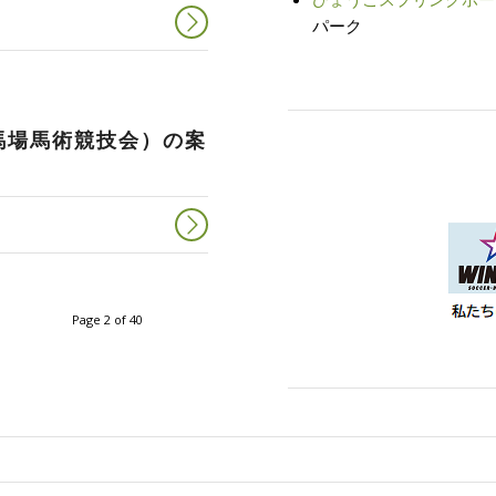
パーク
馬場馬術競技会）の案
Page 2 of 40