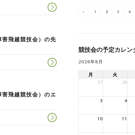
‹
1
2
3
4
障害飛越競技会）の先
競技会の予定カレン
2026年8月
月
火
27
28
障害飛越競技会）のエ
3
4
10
11