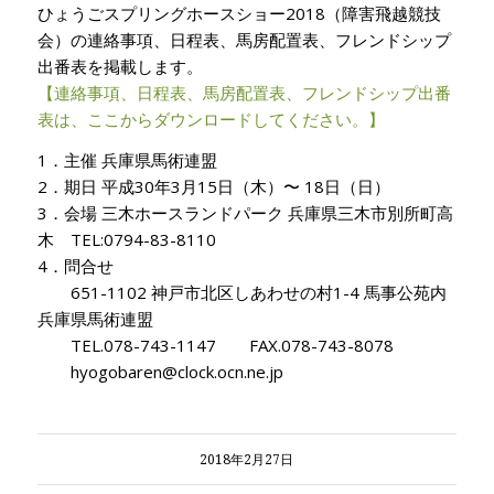
ひょうごスプリングホースショー2018（障害飛越競技
会）の連絡事項、日程表、馬房配置表、フレンドシップ
出番表を掲載します。
【連絡事項、日程表、馬房配置表、フレンドシップ出番
表は、ここからダウンロードしてください。】
1．主催 兵庫県馬術連盟
2．期日 平成30年3月15日（木）〜 18日（日）
3．会場 三木ホースランドパーク 兵庫県三木市別所町高
木 TEL:0794-83-8110
4．問合せ
651-1102 神戸市北区しあわせの村1-4 馬事公苑内
兵庫県馬術連盟
TEL.078-743-1147 FAX.078-743-8078
hyogobaren@clock.ocn.ne.jp
2018年2月27日