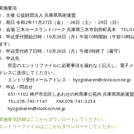
実施要項
1．主催 公益財団法人 兵庫県馬術連盟
2．期日 令和2年11月27日（金）・28日（土）・29日（日）
3．会場 三木ホースランドパーク 兵庫県三木市別所町高木 TEL:0794
4．申込受付開始日時：10月26日（月）午前10時開始（午前10
ます）
5．申込受付終了日時：10月26日（月）午後3時終了（厳守）
6．申込先
所定のエントリファイルに必要事項を漏れなく記入し、電子メ
ドレスに送信してください。
エントリ受付メールアドレス ： hyogobaren@clock.ocn.ne.jp
7．申込・問合せ
651-1102 神戸市北区しあわせの村馬事公苑内 兵庫県馬術連盟
TEL.078-743-1147 FAX.078-741-3234
hyogobaren@clock.ocn.ne.jp
実施要項詳細はここからダウンロードしてください。
エントリーファイルはここからダウンロードしてください。