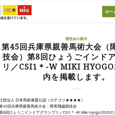
ホー
競技会の案内
第45回兵庫県親善馬術大会（
技会）第8回ひょうごインド
リ／CSI1＊-W MIKI HYOG
内を掲載します。
社団法人 日本馬術連盟公認（カテゴリ★★★★）
第45回兵庫県親善馬術大会：障害飛越競技会
第8回ひょうごインドアグランプリ／CSI1＊-W Miki Hyogo2020