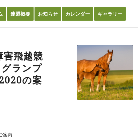
ム
連盟概要
お知らせ
カレンダー
ギャラリー
障害飛越競
アグランプ
O2020の案
のご案内