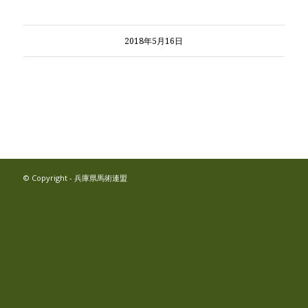
2018年5月16日
© Copyright - 兵庫県馬術連盟