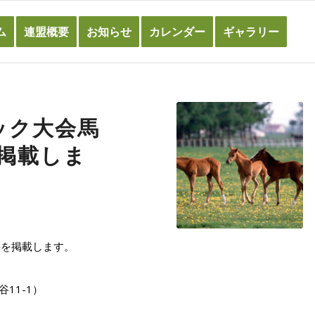
ム
連盟概要
お知らせ
カレンダー
ギャラリー
ック大会馬
掲載しま
果を掲載します。
11-1）