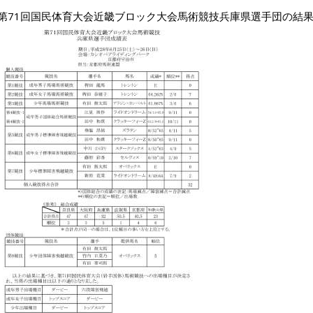
第71回国民体育大会近畿ブロック大会馬術競技兵庫県選手団の結