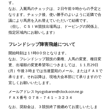
す。
なお、入厩馬のチェックは、２日午前９時からの予定と
なります。チェック後、使い勝手のよいように近隣で合
議により馬房を入れ替えていただいて結構です。
（但し、ＣＳＩＷ競技出場馬は、ドーピングの関係上、
指定区域内にお願いします）
フレンドシップ障害飛越について
開始時刻は１1時0０分となります。
なお、フレンドシップ競技の棄権、人馬の変更、種目変
更、出場順の変更希望等につきましては、１１月29日
(月）午後３時までは当連盟宛のメール、またはＦＡＸで
承ります。それ以降は、現地大会本部にて承りますので
宜しくお願いいたします。
メールアドレス hyogobaren@clock.ocn.ne.jp
ＦＡＸ番号 ０７８－７４１－３２３４
なお、奨励金は、３競技終了後纏めてお渡しいたしま