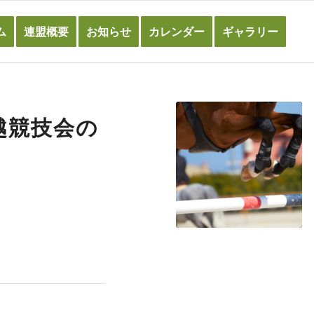
ム
連盟概要
お知らせ
カレンダー
ギャラリー
越競技会の
。