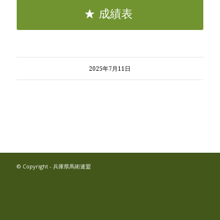
成績表
2025年7月11日
© Copyright - 兵庫県馬術連盟